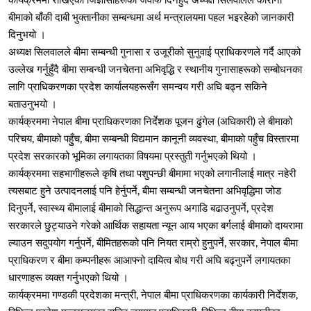
कार्यक्रममा राखिएका जिज्ञासाहरूको जवाफ दिनहुँदै अध्यक्ष सिलवालले कोरोना
बीमाको बाँकी दाबी भुक्तानीका सम्बन्धमा अर्थ मन्त्रालयमा पहल भइरहेको जानकारी
दिनुभयो ।
अध्यक्ष सिलवालले बीमा सम्बन्धी गुनासा र उजूरीको सुनुवाई प्राधिकरणले गर्दै आएको
उल्लेख गर्नुहुँदै बीमा सम्बन्धी जनचेतना अभिवृद्धि र स्थानीय गुनासाहरूको सम्बोधनका
लागि प्राधिकरणका प्रदेश कार्यालयहरूसँग समन्वय गरी अघि बढ्न सकिने
बताउनुभयो ।
कार्यक्रममा नेपाल बीमा प्राधिकरणका निर्देशक पूजन ढुंगेल (अधिकारी) ले बीमाको
परिचय, बीमाको पहुुँच, बीमा सम्बन्धी विद्यमान कानूनी व्यवस्था, बीमाको पहुँच विस्तारमा
प्रदेश सरकारको भूमिका लगायतका विषयमा प्रस्तुती गर्नुभएको थियो ।
कार्यक्रममा सहभागीहरूले कृषि तथा पशुपन्छी बीमामा भएको लगानीलाई मात्र नहेरी
त्यसबाट हुने उत्पादनलाई पनि हेर्नुपर्ने, बीमा सम्बन्धी जनचेतना अभिवृद्धिमा जोड
दिनुपर्ने, स्वास्थ्य बीमालाई बीमाको सिद्धान्त अनुरूप अगाडि बढाउनुपर्ने, प्रदेश
सरकारले छुट्याउने गरेको आर्थिक सहायता न्यून आय भएका बर्गलाई बीमाको दायरामा
ल्याउन सदुपयोग गर्नुपर्ने, बीमितहरूको पनि नियत राम्रो हुनुपर्ने, सरकार, नेपाल बीमा
प्राधिकरण र बीमा कम्पनीहरू आआफ्नो दायित्व बोध गरी अघि बढ्नुपर्ने लगायतका
धारणाहरू व्यक्त गर्नुभएको थियो ।
कार्यक्रममा गण्डकी प्रदेशका मन्त्री, नेपाल बीमा प्राधिकरणका कार्यकारी निर्देशक,