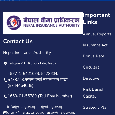
Important
Links
Annual Reports
Contact Us
Insurance Act
Nepal Insurance Authority
Bonus Rate
Lalitpur-10, Kupondole, Nepal
Circulars
+977-1-5421079, 5428604,
Directive
5438743,मध्यस्थकर्ता व्यवस्थापन शाखा
(9744464038)
Risk Based
1660-01-56789 (Toll Free Number)
Capital
info@nia.gov.np, ir@nia.gov.np,
Strategic Plan
ujuri@nia.gov.np, gunaso@nia.gov.np,