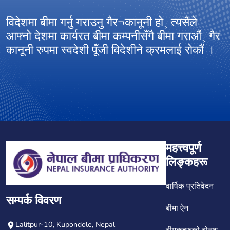
विदेशमा बीमा गर्नु गराउनु गैर¬कानूनी हो¸ त्यसैले
आ
आफ्नो देशमा कार्यरत बीमा कम्पनीसँगै बीमा गराऔं¸ गैर
अ
कानूनी रुपमा स्वदेशी पूँजी विदेशीने क्रमलाई रोकौं ।
ग
महत्त्वपूर्ण
लिङ्कहरू
वार्षिक प्रतिवेदन
सम्पर्क विवरण
बीमा ऐन
Lalitpur-10, Kupondole, Nepal