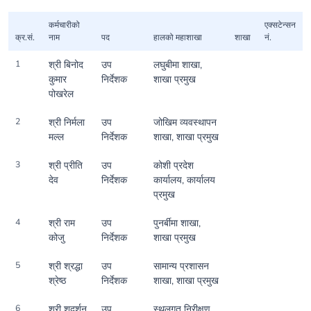
कर्मचारीको
एक्सटेन्सन
क्र.सं.
नाम
पद
हालको महाशाखा
शाखा
नं.
1
श्री बिनोद
उप
लघुबीमा शाखा,
कुमार
निर्देशक
शाखा प्रमुख
पोखरेल
2
श्री निर्मला
उप
जोखिम व्यवस्थापन
मल्ल
निर्देशक
शाखा, शाखा प्रमुख
3
श्री प्रीति
उप
कोशी प्रदेश
देव
निर्देशक
कार्यालय, कार्यालय
प्रमुख
4
श्री राम
उप
पुनर्बीमा शाखा,
कोजु
निर्देशक
शाखा प्रमुख
5
श्री श्रद्धा
उप
सामान्य प्रशासन
श्रेष्ठ
निर्देशक
शाखा, शाखा प्रमुख
6
श्री शुदर्शन
उप
स्थलगत निरीक्षण