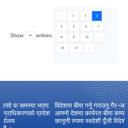
3
‹
1
2
4
5
6
7
Show
entries
...
8
9
10
16
17
›
विदेशमा बीमा गर्नु गराउनु गैर¬कानूनी हो¸ त्यसैले
आ
आफ्नो देशमा कार्यरत बीमा कम्पनीसँगै बीमा गराऔं¸ गैर
अ
कानूनी रुपमा स्वदेशी पूँजी विदेशीने क्रमलाई रोकौं ।
ग