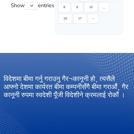
Show
entries
...
8
9
10
16
17
›
विदेशमा बीमा गर्नु गराउनु गैर¬कानूनी हो¸ त्यसैले
आ
आफ्नो देशमा कार्यरत बीमा कम्पनीसँगै बीमा गराऔं¸ गैर
अ
कानूनी रुपमा स्वदेशी पूँजी विदेशीने क्रमलाई रोकौं ।
ग