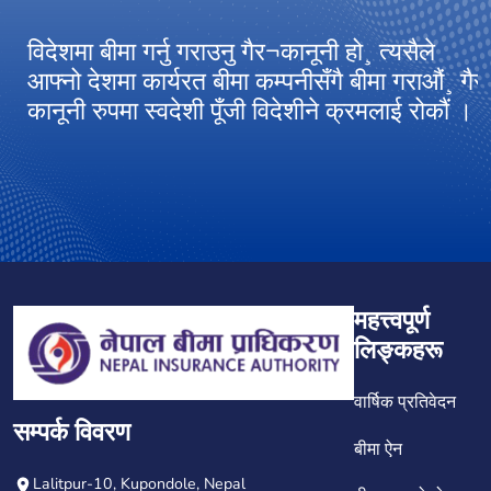
विदेशमा बीमा गर्नु गराउनु गैर¬कानूनी हो¸ त्यसैले
आ
आफ्नो देशमा कार्यरत बीमा कम्पनीसँगै बीमा गराऔं¸ गैर
अ
कानूनी रुपमा स्वदेशी पूँजी विदेशीने क्रमलाई रोकौं ।
ग
महत्त्वपूर्ण
लिङ्कहरू
वार्षिक प्रतिवेदन
सम्पर्क विवरण
बीमा ऐन
Lalitpur-10, Kupondole, Nepal